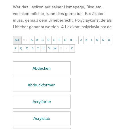
Wer das Lexikon auf seiner Homepage, Blog etc.
verlinken möchte, kann dies gerne tun. Bei Zitaten
muss, gemäß dem Urheberrecht, Polyclaykunst.de als
Urheber genannt werden. © Lexikon: polyclaykunst.de
ALL
0-9
A
B
C
D
E
F
G
H
I
J
K
L
M
N
O
P
Q
R
S
T
U
V
W
X
Y
Z
Abdecken
Abdruckformen
Acrylfarbe
Acrylstab