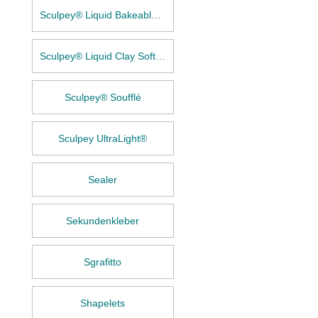
Sculpey® Liquid Bakeable Clay
Sculpey® Liquid Clay Softener
Sculpey® Soufflé
Sculpey UltraLight®
Sealer
Sekundenkleber
Sgrafitto
Shapelets