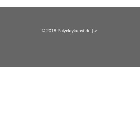
© 2018 Polyclaykunst.de |
>