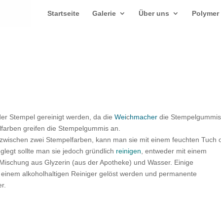
Startseite
Galerie
Über uns
Polymer
er Stempel gereinigt werden, da die
Wei
c
hmacher
die Stempelgummi
lfarben greifen die Stempelgummis an.
 zwischen zwei Stempelfarben, kann man sie mit einem feuchten Tuch 
egt sollte man sie jedoch gründlich
reinigen
, entweder mit einem
 Mischung aus Glyzerin (aus der Apotheke) und Wasser. Einige
 einem alkoholhaltigen Reiniger gelöst werden und permanente
r.