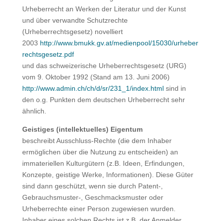
Urheberrecht an Werken der Literatur und der Kunst
und über verwandte Schutzrechte
(Urheberrechtsgesetz) novelliert
2003
http://www.bmukk.gv.at/medienpool/15030/urheber
rechtsgesetz.pdf
und das schweizerische Urheberrechtsgesetz (URG)
vom 9. Oktober 1992 (Stand am 13. Juni 2006)
http://www.admin.ch/ch/d/sr/231_1/index.html
sind in
den o.g. Punkten dem deutschen Urheberrecht sehr
ähnlich.
Geistiges (intellektuelles) Eigentum
beschreibt Ausschluss-Rechte (die dem Inhaber
ermöglichen über die Nutzung zu entscheiden) an
immateriellen Kulturgütern (z.B. Ideen, Erfindungen,
Konzepte, geistige Werke, Informationen). Diese Güter
sind dann geschützt, wenn sie durch Patent-,
Gebrauchsmuster-, Geschmacksmuster oder
Urheberrechte einer Person zugewiesen wurden.
Inhaber eines solchen Rechts ist z.B. der Anmelder