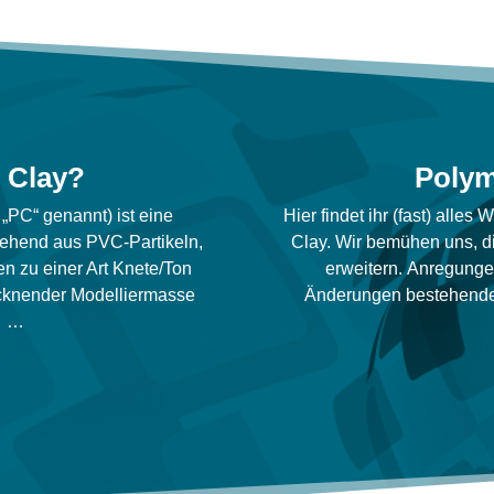
 Clay?
Polym
„PC“ genannt) ist eine
Hier findet ihr (fast) alle
tehend aus PVC-Partikeln,
Clay.
Wir bemühen uns, di
n zu einer Art Knete/Ton
erweitern.
Anregungen 
ocknender Modelliermasse
Änderungen bestehende
y …