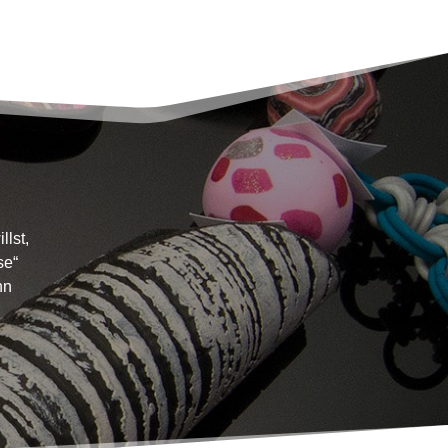
llst,
se“
nn