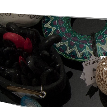
gema
wa
e