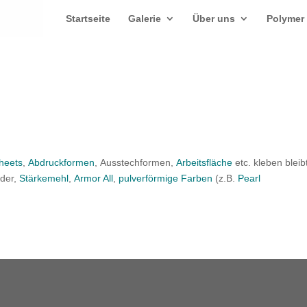
Startseite
Galerie
Über uns
Polymer
heets
,
Abdruckformen
, Ausstechformen,
Arbeitsfläche
etc. kleben bleib
uder,
Stärkemehl
,
Armor All
,
pulverförmige Farben
(z.B.
Pearl