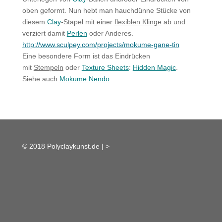
oben geformt. Nun hebt man hauchdünne Stücke von
diesem
Clay
-Stapel mit einer
flexiblen Klinge
ab und
verziert damit
Perlen
oder Anderes.
http://www.sculpey.com/projects/mokume-gane-tin
Eine besondere Form ist das Eindrücken
mit
Stempeln
oder
Texture Sheets
:
Hidden Magic
.
Siehe auch
Mokume Nendo
© 2018 Polyclaykunst.de |
>