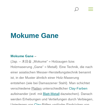
Mokume Gane
Mokume Gane
–
(Jap. – 木目金 „Mokume“ = Holzaugen bzw.
Holzmaserung „Gane“ = Metall). Eine Technik, die nach
einer asiatischen Messer-Herstellungstechnik benannt
ist, in der Muster ähnlich einer Holz-Maserung
entstehen (wie bei Damaszener Stahl). Man schichtet
verschiedene
Platten
unterschiedlicher
Clay
-
Farben
aufeinander (evtl. mit
Blatt-Metall
dazwischen). Danach
werden Erhebungen und Vertiefungen durch Verbiegen,
Unterlegen von
Clay
-Bällen und/oder Eindrücken von