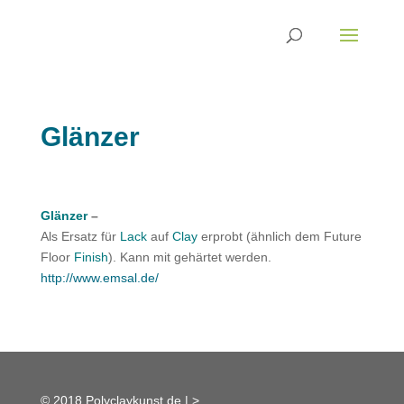
Glänzer
Glänzer
–
Als Ersatz für
Lack
auf
Clay
erprobt (ähnlich dem Future
Floor
Finish
). Kann mit gehärtet werden.
http://www.emsal.de/
© 2018 Polyclaykunst.de |
>