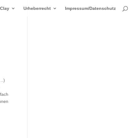
 Clay
Urheberrecht
Impressum/Datenschutz
n…)
e
nfach
Innen
n