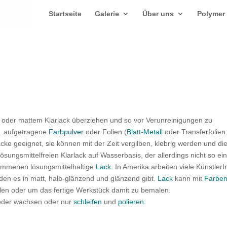
Startseite
Galerie
Über uns
Polymer
oder mattem Klarlack überziehen und so vor Verunreinigungen zu
l. aufgetragene
Farbpulver
oder Folien (
Blatt-Metall
oder Transferfolie
acke geeignet, sie können mit der Zeit vergilben, klebrig werden und di
sungsmittelfreien Klarlack auf Wasserbasis, der allerdings nicht so ei
ommenen lösungsmittelhaltige
Lack
. In Amerika arbeiten viele Künstler
 den es in matt, halb-glänzend und glänzend gibt.
Lack
kann mit
Farbe
len oder um das fertige Werkstück damit zu bemalen.
oder wachsen oder nur
schleifen
und
polieren
.