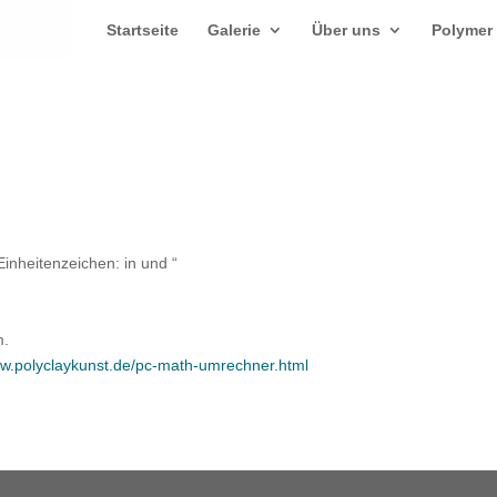
Startseite
Galerie
Über uns
Polymer
 Einheitenzeichen: in und “
m.
ww.polyclaykunst.de/pc-math-umrechner.html