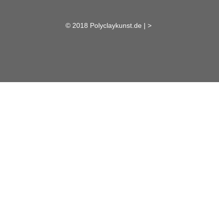
© 2018 Polyclaykunst.de |
>