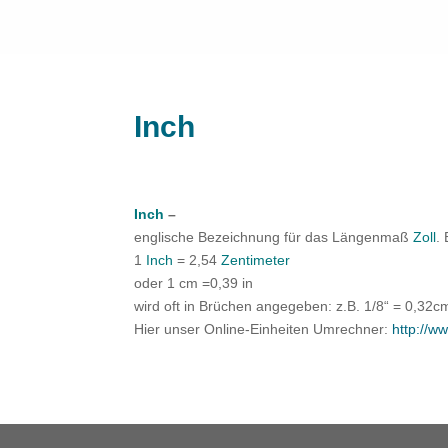
Inch
Inch
–
englische Bezeichnung für das Längenmaß
Zoll
.
1
Inch
= 2,54
Zentimeter
oder 1 cm =0,39 in
wird oft in Brüchen angegeben: z.B. 1/8“ = 0,32c
Hier unser Online-Einheiten Umrechner:
http://w