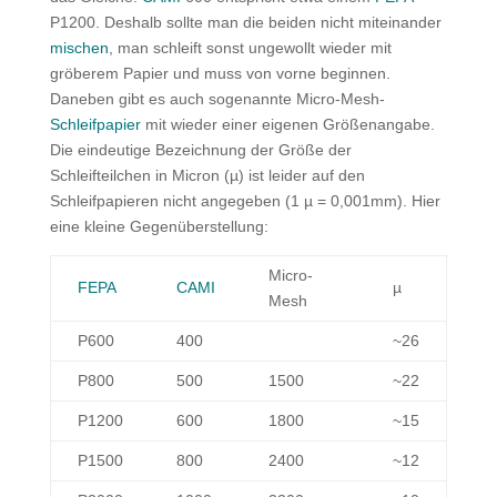
P1200. Deshalb sollte man die beiden nicht miteinander
mischen
, man schleift sonst ungewollt wieder mit
gröberem Papier und muss von vorne beginnen.
Daneben gibt es auch sogenannte Micro-Mesh-
Schleifpapier
mit wieder einer eigenen Größenangabe.
Die eindeutige Bezeichnung der Größe der
Schleifteilchen in Micron (µ) ist leider auf den
Schleifpapieren nicht angegeben (1 µ = 0,001mm). Hier
eine kleine Gegenüberstellung:
Micro-
FEPA
CAMI
µ
Mesh
P600
400
~26
P800
500
1500
~22
P1200
600
1800
~15
P1500
800
2400
~12