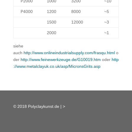
P2000
1000
3200
~10
P4000
1200
8000
~5
1500
12000
~3
2000
~1
siehe
auch
http://www.onlineindustrialsupply.com/frasqu.html
o
der
http://www.feinewerkzeuge.de/G10019.htm
oder
http
://www.metalclayuk.co.uk/asp/MicronsGrits.asp
© 2018 Polyclaykunst.de |
>