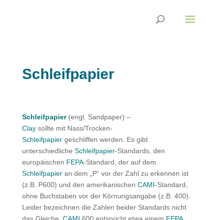
Schleifpapier
Schleifpapier
(engl. Sandpaper) –
Clay
sollte mit Nass/Trocken-
Schleifpapier
geschliffen werden. Es gibt
unterschiedliche
Schleifpapier
-Standards, den
europäischen
FEPA
-Standard, der auf dem
Schleifpapier
an dem „P“ vor der Zahl zu erkennen ist
(z.B. P600) und den amerikanischen
CAMI
-Standard,
ohne Buchstaben vor der Körnungsangabe (z.B. 400).
Leider bezeichnen die Zahlen beider Standards nicht
das Gleiche.
CAMI
600 entspricht etwa einem
FEPA