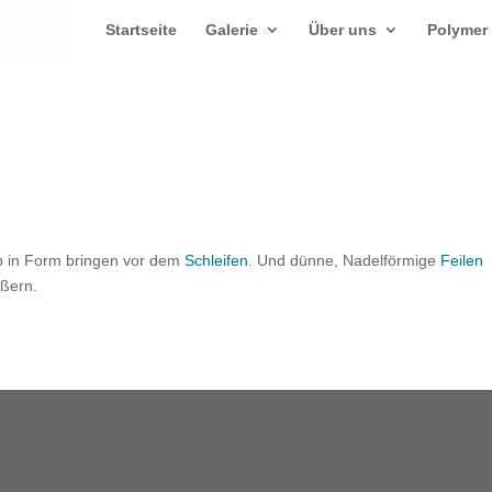
Startseite
Galerie
Über uns
Polymer
b in Form bringen vor dem
Schleifen
. Und dünne, Nadelförmige
Feilen
ößern.