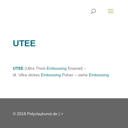
UTEE
UTEE
(Ultra Thick
Embossing
Enamel) –
dt. Ultra dickes
Embossing
Pulver – siehe
Embossing
© 2018 Polyclaykunst.de |
>