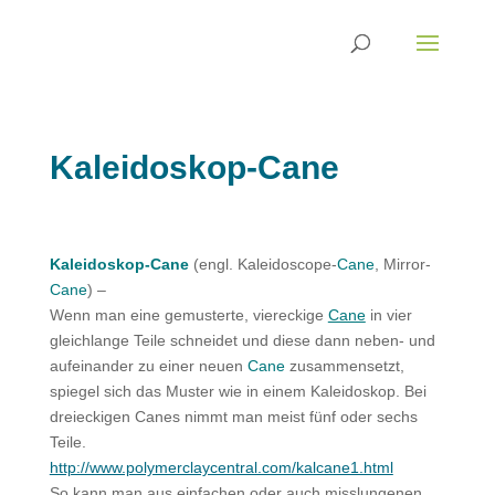
Kaleidoskop-Cane
Kaleidoskop-Cane
(engl. Kaleidoscope-
Cane
, Mirror-
Cane
) –
Wenn man eine gemusterte, viereckige
Cane
in vier
gleichlange Teile schneidet und diese dann neben- und
aufeinander zu einer neuen
Cane
zusammensetzt,
spiegel sich das Muster wie in einem Kaleidoskop. Bei
dreieckigen Canes nimmt man meist fünf oder sechs
Teile.
http://www.polymerclaycentral.com/kalcane1.html
So kann man aus einfachen oder auch misslungenen