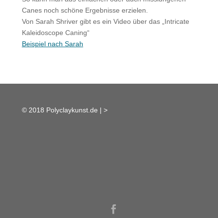
Canes noch schöne Ergebnisse erzielen.
Von Sarah Shriver gibt es ein Video über das „Intricate
Kaleidoscope Caning“
Beispiel nach Sarah
© 2018 Polyclaykunst.de |
>