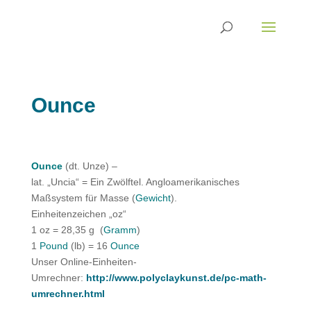
Ounce
Ounce
(dt. Unze) –
lat. „Uncia“ = Ein Zwölftel. Angloamerikanisches
Maßsystem für Masse (
Gewicht
).
Einheitenzeichen „oz“
1 oz = 28,35 g (
Gramm
)
1
Pound
(lb) = 16
Ounce
Unser Online-Einheiten-
Umrechner:
http://www.polyclaykunst.de/pc-math-
umrechner.html